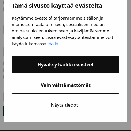
Rakennusta on laajennettu
Tämä sivusto käyttää evästeitä
Rakennuksessa on tuulettuva alapohja
Käytämme evästeitä tarjoamamme sisällön ja
Pinta-ala
mainosten räätälöimiseen, sosiaalisen median
ominaisuuksien tukemiseen ja kävijämäärämme
analysoimiseen. Lisää evästekäytänteistämme voit
Rakennusvuosi
käydä lukemassa
täällä
.
Olen kiinnostunut Sustera Kauppaturvasta
Hyväksy kaikki evästeet
Olen kiinnostunut energiatodistuksesta
Olen kiinnostunut salaojien kuvauksesta
Vain välttämättömät
Toivottu tarkastuspäivämäärä
Näytä tiedot
Jatkamalla palvelun käyttöä hyväksyn
tietosuojaselosteen
.