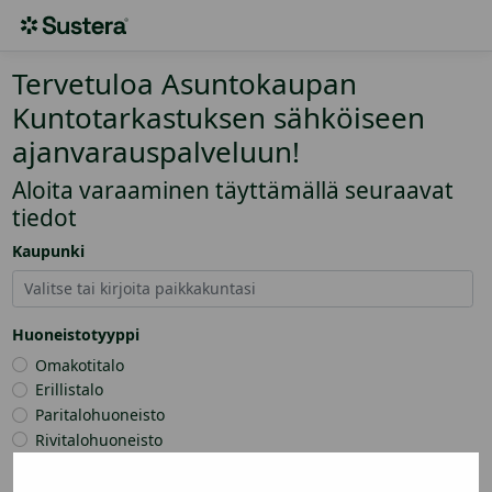
Tervetuloa Asuntokaupan
Kuntotarkastuksen sähköiseen
ajanvarauspalveluun!
Aloita varaaminen täyttämällä seuraavat
tiedot
Kaupunki
Huoneistotyyppi
Omakotitalo
Erillistalo
Paritalohuoneisto
Rivitalohuoneisto
Lisätiedot